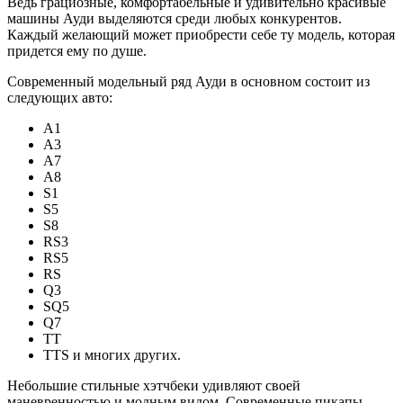
Ведь грациозные, комфортабельные и удивительно красивые
машины Ауди выделяются среди любых конкурентов.
Каждый желающий может приобрести себе ту модель, которая
придется ему по душе.
Современный модельный ряд Ауди в основном состоит из
следующих авто:
A1
A3
А7
А8
S1
S5
S8
RS3
RS5
RS
Q3
SQ5
Q7
TT
TTS и многих других.
Небольшие стильные хэтчбеки удивляют своей
маневренностью и модным видом. Современные пикапы