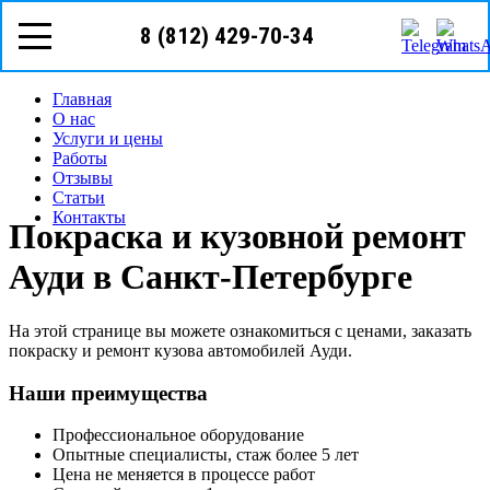
8 (812)
429-70-34
телефон в г. Санкт-Петербург
8 (812) 429-70-34
Режим работы: с пн-вс (10
00
- 20
00
)
Предварительная запись
Запрос звонка мастера
Главная
О нас
Услуги и цены
Работы
Отзывы
Статьи
Контакты
Покраска и кузовной ремонт
Ауди в Санкт-Петербурге
На этой странице вы можете ознакомиться с ценами, заказать
покраску и ремонт кузова автомобилей Ауди.
Наши преимущества
Профессиональное оборудование
Опытные специалисты, стаж более 5 лет
Цена не меняется в процессе работ