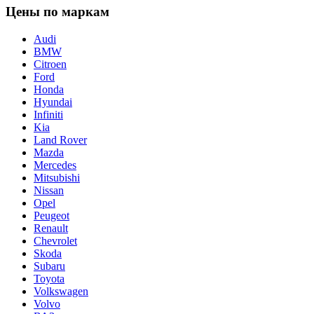
Цены по маркам
Audi
BMW
Citroen
Ford
Honda
Hyundai
Infiniti
Kia
Land Rover
Mazda
Mercedes
Mitsubishi
Nissan
Opel
Peugeot
Renault
Chevrolet
Skoda
Subaru
Toyota
Volkswagen
Volvo