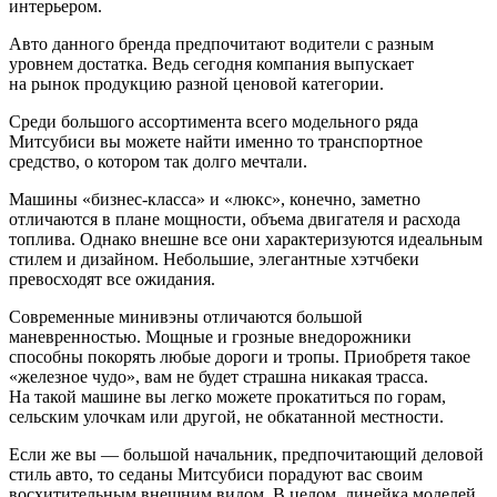
интерьером.
Авто данного бренда предпочитают водители с разным
уровнем достатка. Ведь сегодня компания выпускает
на рынок продукцию разной ценовой категории.
Среди большого ассортимента всего модельного ряда
Митсубиси вы можете найти именно то транспортное
средство, о котором так долго мечтали.
Машины «бизнес-класса» и «люкс», конечно, заметно
отличаются в плане мощности, объема двигателя и расхода
топлива. Однако внешне все они характеризуются идеальным
стилем и дизайном. Небольшие, элегантные хэтчбеки
превосходят все ожидания.
Современные минивэны отличаются большой
маневренностью. Мощные и грозные внедорожники
способны покорять любые дороги и тропы. Приобретя такое
«железное чудо», вам не будет страшна никакая трасса.
На такой машине вы легко можете прокатиться по горам,
сельским улочкам или другой, не обкатанной местности.
Если же вы — большой начальник, предпочитающий деловой
стиль авто, то седаны Митсубиси порадуют вас своим
восхитительным внешним видом. В целом, линейка моделей