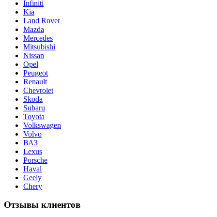
Infiniti
Kia
Land Rover
Mazda
Mercedes
Mitsubishi
Nissan
Opel
Peugeot
Renault
Chevrolet
Skoda
Subaru
Toyota
Volkswagen
Volvo
ВАЗ
Lexus
Porsche
Haval
Geely
Chery
Отзывы клиентов