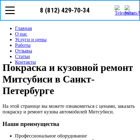
8 (812)
429-70-34
телефон в г. Санкт-Петербург
8 (812) 429-70-34
Режим работы: с пн-вс (10
00
- 20
00
)
Предварительная запись
Запрос звонка мастера
Главная
О нас
Услуги и цены
Работы
Отзывы
Статьи
Контакты
Покраска и кузовной ремонт
Митсубиси в Санкт-
Петербурге
На этой странице вы можете ознакомиться с ценами, заказать
покраску и ремонт кузова автомобилей Митсубиси.
Наши преимущества
Профессиональное оборудование