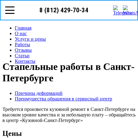
8 (812)
429-70-34
телефон в г. Санкт-Петербург
8 (812) 429-70-34
Режим работы: с пн-вс (10
00
- 20
00
)
Предварительная запись
Запрос звонка мастера
Главная
О нас
Услуги и цены
Работы
Отзывы
Статьи
Контакты
Стапельные работы в Санкт-
Петербурге
Причины деформаций
Преимущества обращения в сервисный центр
Требуется произвести кузовной ремонт в Санкт-Петербурге на
высоком уровне качества и за небольшую плату – обращайтесь
в центр «Кузовной-Санкт-Петербург»
Цены