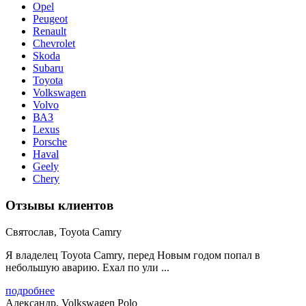
Opel
Peugeot
Renault
Chevrolet
Skoda
Subaru
Toyota
Volkswagen
Volvo
ВАЗ
Lexus
Porsche
Haval
Geely
Chery
Отзывы клиентов
Святослав, Toyota Camry
Я владелец Toyota Camry, перед Новым годом попал в
небольшую аварию. Ехал по ули ...
подробнее
Александр, Volkswagen Polo