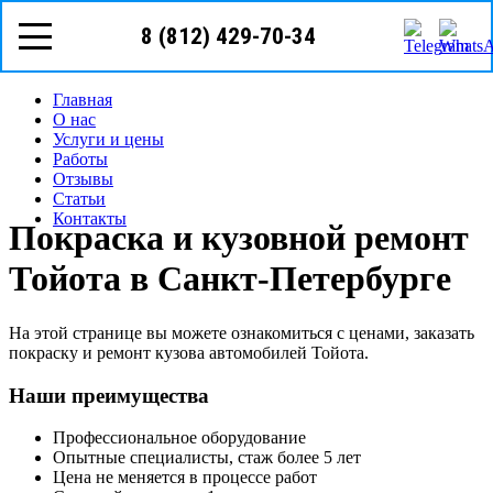
8 (812)
429-70-34
телефон в г. Санкт-Петербург
8 (812) 429-70-34
Режим работы: с пн-вс (10
00
- 20
00
)
Предварительная запись
Запрос звонка мастера
Главная
О нас
Услуги и цены
Работы
Отзывы
Статьи
Контакты
Покраска и кузовной ремонт
Тойота в Санкт-Петербурге
На этой странице вы можете ознакомиться с ценами, заказать
покраску и ремонт кузова автомобилей Тойота.
Наши преимущества
Профессиональное оборудование
Опытные специалисты, стаж более 5 лет
Цена не меняется в процессе работ