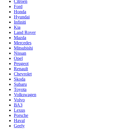
Citroen
Ford
Honda
Hyundai
Infiniti
Kia
Land Rover
Mazda
Mercedes
Mitsubishi
Nissan
Opel
Peugeot
Renault
Chevrolet
Skoda
Subaru
Toyota
Volkswagen
Volvo
ВАЗ
Lexus
Porsche
Haval
Geely