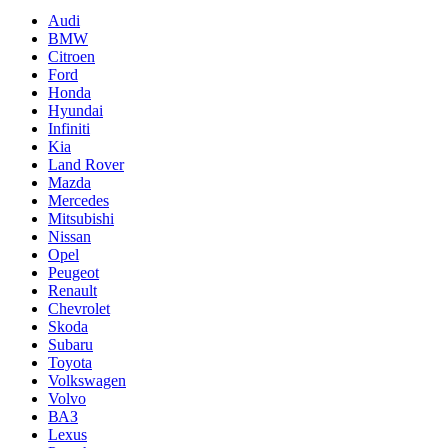
Audi
BMW
Citroen
Ford
Honda
Hyundai
Infiniti
Kia
Land Rover
Mazda
Mercedes
Mitsubishi
Nissan
Opel
Peugeot
Renault
Chevrolet
Skoda
Subaru
Toyota
Volkswagen
Volvo
ВАЗ
Lexus